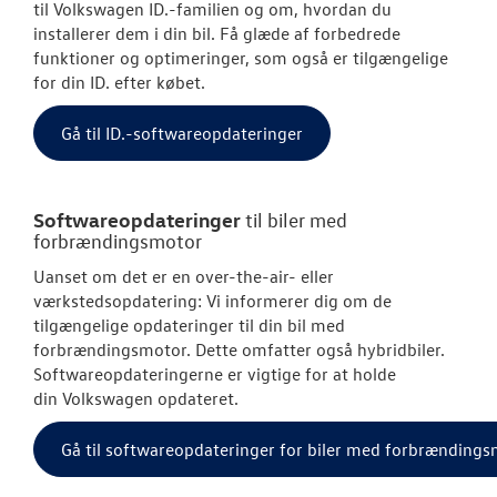
til
Volkswagen
ID.-familien og om, hvordan du
NYHEDER
installerer dem i din bil. Få glæde af forbedrede
funktioner og optimeringer, som også er tilgængelige
OM OS
for din ID. efter købet.
Gå til ID.-softwareopdateringer
RESERVEDELE
JOB OG KARRI
Softwareopdateringer
til biler med
forbrændingsmotor
Uanset om det er en over-the-air- eller
værkstedsopdatering: Vi informerer dig om de
tilgængelige opdateringer til din bil med
forbrændingsmotor. Dette omfatter også hybridbiler.
Softwareopdateringerne er vigtige for at holde
din
Volkswagen
opdateret.
Gå til softwareopdateringer for biler med forbrænding