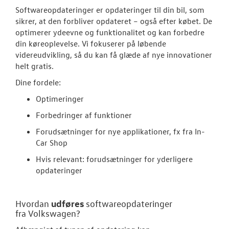
Hjulskifte
Softwareopdateringer er opdateringer til din bil, som
sikrer, at den forbliver opdateret – også efter købet. De
Hjulskifte Erh
optimerer ydeevne og funktionalitet og kan forbedre
din køreoplevelse. Vi fokuserer på løbende
Koncepter og 
videreudvikling, så du kan få glæde af nye innovationer
helt gratis.
Undervognsbe
Dine fordele:
Bremseftersy
Optimeringer
undervognsko
Forbedringer af funktioner
Volkswagen Se
Forudsætninger for nye applikationer, fx fra In-
Car Shop
VW Connect
Hvis relevant: forudsætninger for yderligere
opdateringer
MinVolkswage
Softwareopda
udføres
Hvordan
softwareopdateringer
fra
Volkswagen
?
Velkomstpakke 