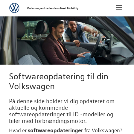
Volkswagen
Toggle
Volkswagen Haderslev - Next Mobility
naviga
FORSIDE
NYE PERSONBI
NYE VAREBILER
BRUGTE BILER
Softwareopdatering til din
Volkswagen
LEJ EN 7 PERS
MULTIVAN
På denne side holder vi dig opdateret om
aktuelle og kommende
VÆRKSTED
softwareopdateringer til ID.-modeller og
biler med forbrændingsmotor.
Bestil tid på 
softwareopdateringer
Hvad er
fra
Volkswagen
?