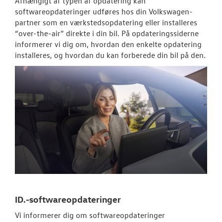
Afhængigt af typen af opdatering kan
softwareopdateringer udføres hos din
Volkswagen
-
Autoriseret V
partner som en værkstedsopdatering eller installeres
Brugtbilsattes
“over-the-air” direkte i din bil. På opdateringssiderne
informerer vi dig om, hvordan den enkelte opdatering
Service Cam
installeres, og hvordan du kan forberede din bil på den.
Serviceabonn
Volkswagen Er
Service 5+
Service til di
hvordan og hv
Kontrol af uds
SKADECENTER
ID.-softwareopdateringer
TILBEHØR
Vi informerer dig om softwareopdateringer