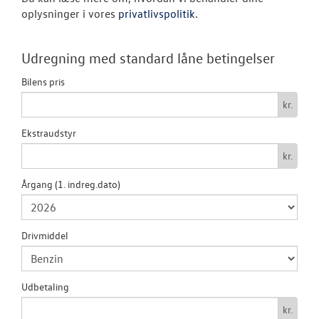
oplysninger i vores
privatlivspolitik
.
LEJ EN 7 PERS
MULTIVAN
Udregning med standard låne betingelser
Bilens pris
VÆRKSTED
kr.
SKADECENTER
Ekstraudstyr
kr.
TILBEHØR
Årgang (1. indreg.dato)
NYHEDER
OM OS
Drivmiddel
RESERVEDELE
Udbetaling
kr.
JOB OG KARRI