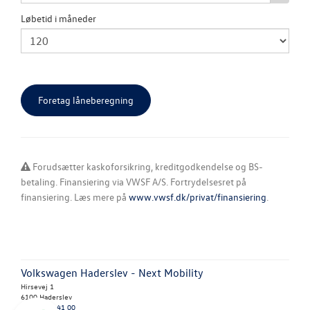
Løbetid i måneder
Forudsætter kaskoforsikring, kreditgodkendelse og BS-
betaling. Finansiering via VWSF A/S. Fortrydelsesret på
finansiering. Læs mere på
www.vwsf.dk/privat/finansiering
.
Volkswagen Haderslev - Next Mobility
Hirsevej 1
6100 Haderslev
Tlf.:
74 52 41 00