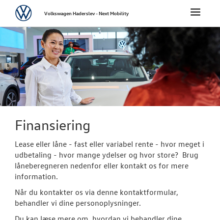
Volkswagen
Toggle
Volkswagen Haderslev - Next Mobility
naviga
FORSIDE
NYE PERSONBI
NYE VAREBILER
BRUGTE BILER
Finansiering
Brugtbilsafdel
Lease eller låne - fast eller variabel rente - hvor meget i
udbetaling - hvor mange ydelser og hvor store? Brug
Finansiering
låneberegneren nedenfor eller kontakt os for mere
information.
Brugtbilsvurd
Når du kontakter os via denne kontaktformular,
behandler vi dine personoplysninger.
Autoriseret V
Brugtbilsattes
Du kan læse mere om, hvordan vi behandler dine