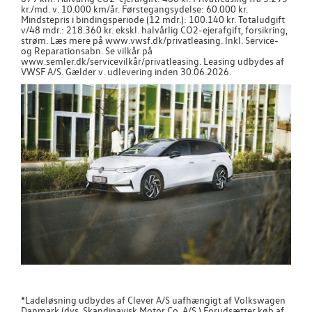
kr./md. v. 10.000 km/år. Førstegangsydelse: 60.000 kr.
Mindstepris i bindingsperiode (12 mdr.): 100.140 kr. Totaludgift
v/48 mdr.: 218.360 kr. ekskl. halvårlig CO2-ejerafgift, forsikring,
strøm. Læs mere på www.vwsf.dk/privatleasing. Inkl. Service-
og Reparationsabn. Se vilkår på
www.semler.dk/servicevilkår/privatleasing. Leasing udbydes af
VWSF A/S. Gælder v. udlevering inden 30.06.2026.
*Ladeløsning udbydes af Clever A/S uafhængigt af Volkswagen
Danmark (dvs. Skandinavisk Motor Co. A/S.) Forudsætter køb af