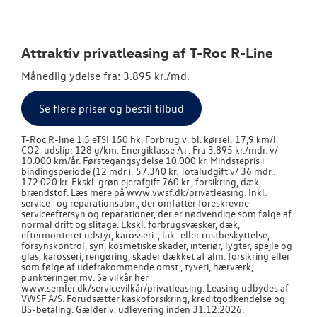
TILBEHØR
NYHEDER
Attraktiv privatleasing af T-Roc R-Line
Månedlig ydelse fra: 3.895 kr./md.
OM OS
Se flere priser og bestil tilbud
RESERVEDELE
T-Roc R-line 1.5 eTSI 150 hk. Forbrug v. bl. kørsel: 17,9 km/l.
CO2-udslip: 128 g/km. Energiklasse A+. Fra 3.895 kr./mdr. v/
JOB OG KARRI
10.000 km/år. Førstegangsydelse 10.000 kr. Mindstepris i
bindingsperiode (12 mdr.): 57.340 kr. Totaludgift v/ 36 mdr.:
172.020 kr. Ekskl. grøn ejerafgift 760 kr., forsikring, dæk,
brændstof. Læs mere på www.vwsf.dk/privatleasing. Inkl.
service- og reparationsabn., der omfatter foreskrevne
serviceeftersyn og reparationer, der er nødvendige som følge af
normal drift og slitage. Ekskl. forbrugsvæsker, dæk,
eftermonteret udstyr, karosseri-, lak- eller rustbeskyttelse,
forsynskontrol, syn, kosmetiske skader, interiør, lygter, spejle og
glas, karosseri, rengøring, skader dækket af alm. forsikring eller
som følge af udefrakommende omst., tyveri, hærværk,
punkteringer mv. Se vilkår her
www.semler.dk/servicevilkår/privatleasing. Leasing udbydes af
VWSF A/S. Forudsætter kaskoforsikring, kreditgodkendelse og
BS-betaling. Gælder v. udlevering inden 31.12.2026.