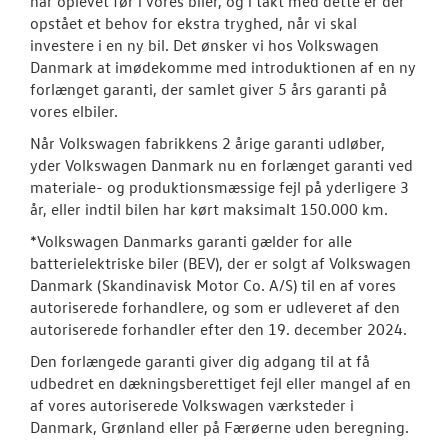
har oplevet før i vores biler, og i takt med dette er der
opstået et behov for ekstra tryghed, når vi skal
Den nye Tigua
investere i en ny bil. Det ønsker vi hos Volkswagen
Danmark at imødekomme med introduktionen af en ny
Bestil prøvetu
forlænget garanti, der samlet giver 5 års garanti på
vores elbiler.
Finansiering
Når Volkswagen fabrikkens 2 årige garanti udløber,
yder Volkswagen Danmark nu en forlænget garanti ved
Privatleasing
materiale- og produktionsmæssige fejl på yderligere 3
år, eller indtil bilen har kørt maksimalt 150.000 km.
Modeller
*Volkswagen Danmarks garanti gælder for alle
batterielektriske biler (BEV), der er solgt af Volkswagen
Aktuelle kam
Danmark (Skandinavisk Motor Co. A/S) til en af vores
autoriserede forhandlere, og som er udleveret af den
Elektrisk Volks
autoriserede forhandler efter den 19. december 2024.
Vejen til et be
Den forlængede garanti giver dig adgang til at få
udbedret en dækningsberettiget fejl eller mangel af en
Book en salgs
af vores autoriserede Volkswagen værksteder i
Danmark, Grønland eller på Færøerne uden beregning.
Pendlerleasin