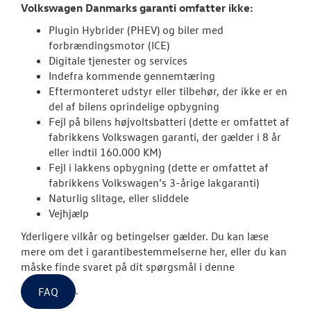
Volkswagen Danmarks garanti omfatter ikke:
ID. Cross
Plugin Hybrider (PHEV) og biler med
forbrændingsmotor (ICE)
Garanti
Digitale tjenester og services
Indefra kommende gennemtæring
Forsikring
Eftermonteret udstyr eller tilbehør, der ikke er en
del af bilens oprindelige opbygning
NYE VAREBILER
Fejl på bilens højvoltsbatteri (dette er omfattet af
fabrikkens Volkswagen garanti, der gælder i 8 år
eller indtil 160.000 KM)
BRUGTE BILER
Fejl i lakkens opbygning (dette er omfattet af
fabrikkens Volkswagen’s 3-årige lakgaranti)
LEJ EN 7 PERS
Naturlig slitage, eller sliddele
MULTIVAN
Vejhjælp
Yderligere vilkår og betingelser gælder. Du kan læse
VÆRKSTED
mere om det i garantibestemmelserne her, eller du kan
måske finde svaret på dit spørgsmål i denne
SKADECENTER
.
FAQ