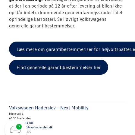
at der i en periode på 12 år efter levering af bilen ikke
opstår indefra kommende gennemtæringsskader i det
oprindelige karrosseri. Se i øvrigt Volkswagens
generelle garantibestemmelser.
Læs mere om garantibestemmerlser for højvoltsbatterie
Find generelle garantibestemmelser her
Volkswagen Haderslev - Next Mobility
Hirsevej 1
6100 Haderslev
Tlf.:
74 52 41 00
E-mail:
salg@vw-haderslev.dk
CVR: 27918395