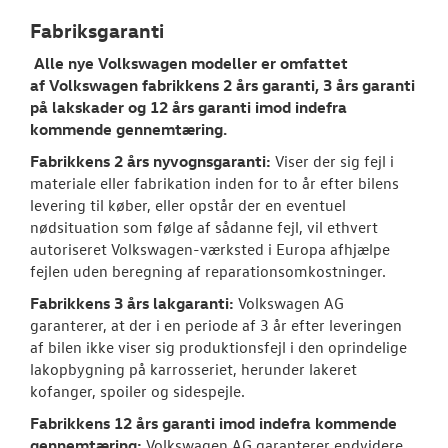
TILBEHØR
Fabriksgaranti
Alle nye
Volkswagen
modeller er omfattet
NYHEDER
af
Volkswagen
fabrikkens 2 års garanti, 3 års garanti
på lakskader og 12 års garanti imod indefra
OM OS
kommende gennemtæring.
Fabrikkens 2 års nyvognsgaranti:
Viser der sig fejl i
RESERVEDELE
materiale eller fabrikation inden for to år efter bilens
levering til køber, eller opstår der en eventuel
JOB OG KARRI
nødsituation som følge af sådanne fejl, vil ethvert
autoriseret
Volkswagen
-værksted i Europa afhjælpe
fejlen uden beregning af reparationsomkostninger.
Fabrikkens 3 års lakgaranti:
Volkswagen
AG
garanterer, at der i en periode af 3 år efter leveringen
af bilen ikke viser sig produktionsfejl i den oprindelige
lakopbygning på karrosseriet, herunder lakeret
kofanger, spoiler og sidespejle.
Fabrikkens 12 års garanti imod indefra kommende
gennemtæring:
Volkswagen
AG garanterer endvidere,