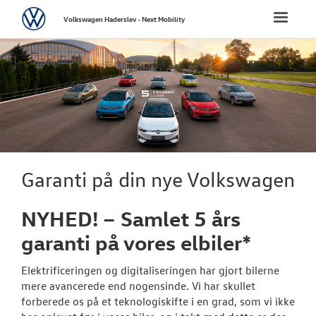
Volkswagen
Toggle
Volkswagen Haderslev - Next Mobility
naviga
FORSIDE
NYE PERSONBI
ID.3 Neo
ID.4
Garanti på din nye Volkswagen
ID.5
NYHED! – Samlet 5 års
ID.7 og ID.7 T
garanti på vores elbiler*
ID. Buzz
Elektrificeringen og digitaliseringen har gjort bilerne
ID. Polo
mere avancerede end nogensinde. Vi har skullet
forberede os på et teknologiskifte i en grad, som vi ikke
T-Roc