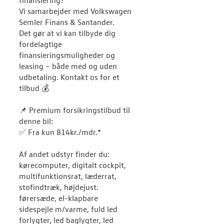
finansiering?
Vi samarbejder med Volkswagen
Semler Finans & Santander.
Det gør at vi kan tilbyde dig
fordelagtige
finansieringsmuligheder og
leasing – både med og uden
udbetaling. Kontakt os for et
tilbud 💰
📌 Premium forsikringstilbud til
denne bil:
✅ Fra kun 814kr./mdr.*
Af andet udstyr finder du:
kørecomputer, digitalt cockpit,
multifunktionsrat, læderrat,
stofindtræk, højdejust.
førersæde, el-klapbare
sidespejle m/varme, fuld led
forlygter, led baglygter, led