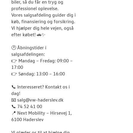
biler, så du får en tryg og
professionel oplevelse.
Vores salgsafdeling guider dig i
køb, finansiering og forsikring.
Vi hjælper dig hele vejen, også
efter købet! 🚗✨
🕐 Åbningstider i
salgsafdelingen:
👉 Mandag – Fredag: 09:00 –
17:00
👉 Søndag: 13:00 – 16:00
📞 Interesseret? Kontakt os i
dag!
📧 salg@vw-haderslev.dk
📞 74 52 41 00
📍 Next Mobility – Hirsevej 1,
6100 Haderslev
Vi glæder os til at hjælpe dig