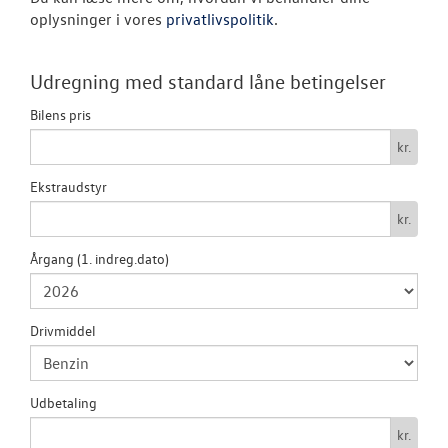
oplysninger i vores
privatlivspolitik
.
LEJ EN 7 PERS
MULTIVAN
Udregning med standard låne betingelser
Bilens pris
VÆRKSTED
kr.
SKADECENTER
Ekstraudstyr
kr.
TILBEHØR
Årgang (1. indreg.dato)
NYHEDER
OM OS
Drivmiddel
RESERVEDELE
Udbetaling
kr.
JOB OG KARRI