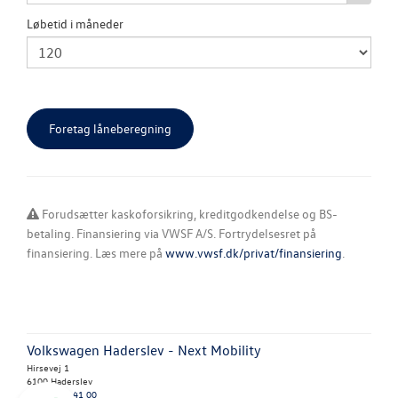
Løbetid i måneder
Forudsætter kaskoforsikring, kreditgodkendelse og BS-
betaling. Finansiering via VWSF A/S. Fortrydelsesret på
finansiering. Læs mere på
www.vwsf.dk/privat/finansiering
.
Volkswagen Haderslev - Next Mobility
Hirsevej 1
6100 Haderslev
Tlf.:
74 52 41 00