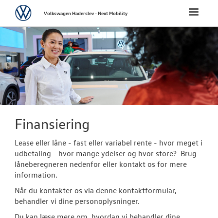
Volkswagen
Toggle
Volkswagen Haderslev - Next Mobility
naviga
FORSIDE
NYE PERSONBI
NYE VAREBILER
BRUGTE BILER
Finansiering
Brugtbilsafdel
Lease eller låne - fast eller variabel rente - hvor meget i
udbetaling - hvor mange ydelser og hvor store? Brug
Finansiering
låneberegneren nedenfor eller kontakt os for mere
information.
Brugtbilsvurd
Når du kontakter os via denne kontaktformular,
behandler vi dine personoplysninger.
Autoriseret V
Brugtbilsattes
Du kan læse mere om, hvordan vi behandler dine