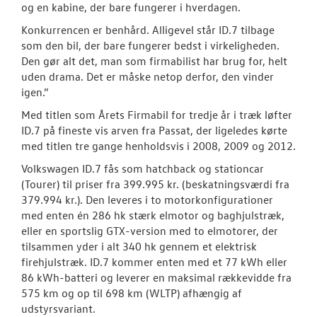
og en kabine, der bare fungerer i hverdagen.
Konkurrencen er benhård. Alligevel står ID.7 tilbage
som den bil, der bare fungerer bedst i virkeligheden.
Den gør alt det, man som firmabilist har brug for, helt
uden drama. Det er måske netop derfor, den vinder
igen.”
Med titlen som Årets Firmabil for tredje år i træk løfter
ID.7 på fineste vis arven fra Passat, der ligeledes kørte
med titlen tre gange henholdsvis i 2008, 2009 og 2012.
Volkswagen ID.7 fås som hatchback og stationcar
(Tourer) til priser fra 399.995 kr. (beskatningsværdi fra
379.994 kr.). Den leveres i to motorkonfigurationer
med enten én 286 hk stærk elmotor og baghjulstræk,
eller en sportslig GTX-version med to elmotorer, der
tilsammen yder i alt 340 hk gennem et elektrisk
firehjulstræk. ID.7 kommer enten med et 77 kWh eller
86 kWh-batteri og leverer en maksimal rækkevidde fra
575 km og op til 698 km (WLTP) afhængig af
udstyrsvariant.