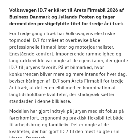
TILBEHØR
Volkswagen ID.7 er kåret til Årets Firmabil 2026 af
Business Danmark og Jyllands-Posten og tager
dermed den prestigefyldte titel for tredje år i træk.
NYHEDER
For tredje gang i træk har Volkswagens elektriske
Tilmeld dig V
topmodel ID.7 formået at overbevise både
Danmarks nyh
professionelle firmabilister og motorjournalister.
Enestående komfort, imponerende rummelighed og
Aktuelt
lang rækkevidde var nogle af de egenskaber, der gjorde
ID.7 til juryens favorit. På et bilmarked, hvor
konkurrencen bliver mere og mere intens for hver dag,
OM OS
beviser kåringen af ID.7 som Årets Firmabil for tredje
år i træk, at det er en elbil med en kombination af
RESERVEDELE
langtidsholdbare kvaliteter, der stadigvæk sætter
standarden i denne bilklasse.
JOB OG KARRI
Modellen har gjort indtryk på juryen med sit fokus på
førerkomfort, ergonomi og praktisk fleksibilitet både
til arbejdsbrug og familieliv. Det er nogle af de
kvaliteter, der har gjort ID.7 til den mest solgte i sin
klasse i Danmark.