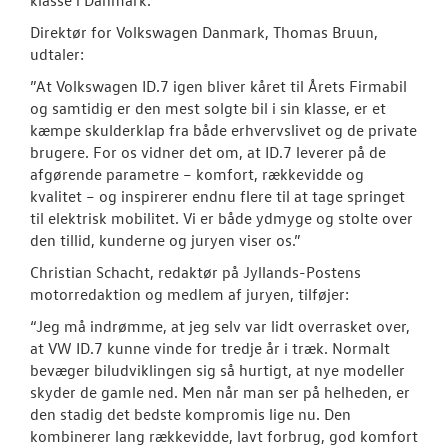
Direktør for Volkswagen Danmark, Thomas Bruun,
udtaler:
”At Volkswagen ID.7 igen bliver kåret til Årets Firmabil
og samtidig er den mest solgte bil i sin klasse, er et
kæmpe skulderklap fra både erhvervslivet og de private
brugere. For os vidner det om, at ID.7 leverer på de
afgørende parametre – komfort, rækkevidde og
kvalitet – og inspirerer endnu flere til at tage springet
til elektrisk mobilitet. Vi er både ydmyge og stolte over
den tillid, kunderne og juryen viser os.”
Christian Schacht, redaktør på Jyllands-Postens
motorredaktion og medlem af juryen, tilføjer:
“Jeg må indrømme, at jeg selv var lidt overrasket over,
at VW ID.7 kunne vinde for tredje år i træk. Normalt
bevæger biludviklingen sig så hurtigt, at nye modeller
skyder de gamle ned. Men når man ser på helheden, er
den stadig det bedste kompromis lige nu. Den
kombinerer lang rækkevidde, lavt forbrug, god komfort