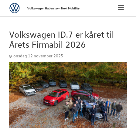
Volkswagen
Toggle
Volkswagen Haderslev - Next Mobility
naviga
FORSIDE
Volkswagen ID.7 er kåret til
NYE PERSONBI
Årets Firmabil 2026
onsdag 12 november 2025
NYE VAREBILER
BRUGTE BILER
LEJ EN 7 PERS
MULTIVAN
VÆRKSTED
SKADECENTER