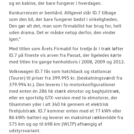
og en kabine, der bare fungerer i hverdagen.
Konkurrencen er benhård. Alligevel står ID.7 tilbage
som den bil, der bare fungerer bedst i virkeligheden.
Den gør alt det, man som firmabilist har brug for, helt
uden drama. Det er måske netop derfor, den vinder
igen.”
Med titlen som Årets Firmabil for tredje år i træk løfter
ID.7 på fineste vis arven fra Passat, der ligeledes kørte
med titlen tre gange henholdsvis i 2008, 2009 og 2012.
Volkswagen ID.7 fås som hatchback og stationcar
(Tourer) til priser fra 399.995 kr. (beskatningsværdi fra
379.994 kr.). Den leveres i to motorkonfigurationer
med enten én 286 hk stærk elmotor og baghjulstræk,
eller en sportslig GTX-version med to elmotorer, der
tilsammen yder i alt 340 hk gennem et elektrisk
firehjulstræk. ID.7 kommer enten med et 77 kWh eller
86 kWh-batteri og leverer en maksimal rækkevidde fra
575 km og op til 698 km (WLTP) afhængig af
udstyrsvariant.