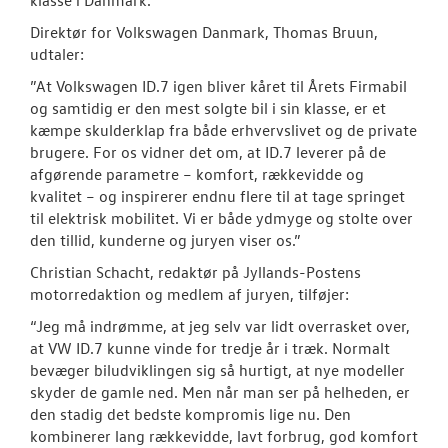
Direktør for Volkswagen Danmark, Thomas Bruun,
udtaler:
”At Volkswagen ID.7 igen bliver kåret til Årets Firmabil
og samtidig er den mest solgte bil i sin klasse, er et
kæmpe skulderklap fra både erhvervslivet og de private
brugere. For os vidner det om, at ID.7 leverer på de
afgørende parametre – komfort, rækkevidde og
kvalitet – og inspirerer endnu flere til at tage springet
til elektrisk mobilitet. Vi er både ydmyge og stolte over
den tillid, kunderne og juryen viser os.”
Christian Schacht, redaktør på Jyllands-Postens
motorredaktion og medlem af juryen, tilføjer:
“Jeg må indrømme, at jeg selv var lidt overrasket over,
at VW ID.7 kunne vinde for tredje år i træk. Normalt
bevæger biludviklingen sig så hurtigt, at nye modeller
skyder de gamle ned. Men når man ser på helheden, er
den stadig det bedste kompromis lige nu. Den
kombinerer lang rækkevidde, lavt forbrug, god komfort