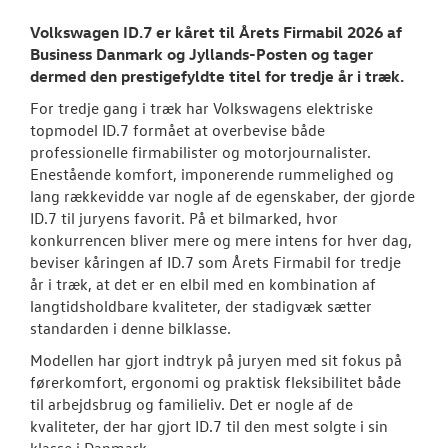
TILBEHØR
Volkswagen ID.7 er kåret til Årets Firmabil 2026 af
Business Danmark og Jyllands-Posten og tager
dermed den prestigefyldte titel for tredje år i træk.
NYHEDER
For tredje gang i træk har Volkswagens elektriske
Tilmeld dig V
topmodel ID.7 formået at overbevise både
Danmarks nyh
professionelle firmabilister og motorjournalister.
Enestående komfort, imponerende rummelighed og
Aktuelt
lang rækkevidde var nogle af de egenskaber, der gjorde
ID.7 til juryens favorit. På et bilmarked, hvor
konkurrencen bliver mere og mere intens for hver dag,
OM OS
beviser kåringen af ID.7 som Årets Firmabil for tredje
år i træk, at det er en elbil med en kombination af
RESERVEDELE
langtidsholdbare kvaliteter, der stadigvæk sætter
standarden i denne bilklasse.
JOB OG KARRI
Modellen har gjort indtryk på juryen med sit fokus på
førerkomfort, ergonomi og praktisk fleksibilitet både
til arbejdsbrug og familieliv. Det er nogle af de
kvaliteter, der har gjort ID.7 til den mest solgte i sin
klasse i Danmark.