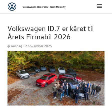
Volkswagen
Toggle
Volkswagen Haderslev - Next Mobility
naviga
FORSIDE
Volkswagen ID.7 er kåret til
NYE PERSONBI
Årets Firmabil 2026
onsdag 12 november 2025
NYE VAREBILER
BRUGTE BILER
LEJ EN 7 PERS
MULTIVAN
VÆRKSTED
SKADECENTER