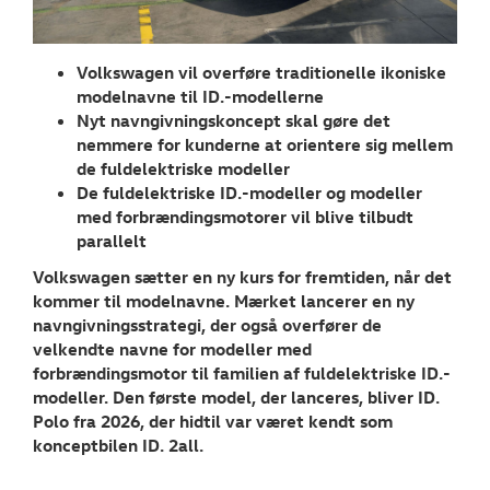
TILBEHØR
Volkswagen vil overføre traditionelle ikoniske
NYHEDER
modelnavne til ID.-modellerne
Nyt navngivningskoncept skal gøre det
Tilmeld dig V
nemmere for kunderne at orientere sig mellem
Danmarks nyh
de fuldelektriske modeller
De fuldelektriske ID.-modeller og modeller
Aktuelt
med forbrændingsmotorer vil blive tilbudt
parallelt
OM OS
Volkswagen sætter en ny kurs for fremtiden, når det
kommer til modelnavne. Mærket lancerer en ny
RESERVEDELE
navngivningsstrategi, der også overfører de
velkendte navne for modeller med
forbrændingsmotor til familien af fuldelektriske ID.-
JOB OG KARRI
modeller. Den første model, der lanceres, bliver ID.
Polo fra 2026, der hidtil var været kendt som
konceptbilen ID. 2all.