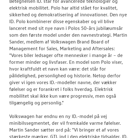
Betegnelsen ID. står for avancerede teknologier og
elektrisk mobilitet. Polo har altid stået for kvalitet,
sikkerhed og demokratisering af innovationer. Den nye
ID. Polo kombinerer disse egenskaber og vil blive
lanceret med sit nye navn i Polos 50-års jubilæumsår
som den første model under den navnestrategi. Martin
Sander, medlem af Volkswagen Brand Board of
Management for Sales, Marketing and Aftersales:
"Vores biler ledsager ofte mennesker i mange år – de
former minder og livsfaser. En model som Polo viser,
hvor kraftfuldt et navn kan være: det står for
pålidelighed, personlighed og historie. Netop derfor
giver vi igen vores ID.-modeller navne, der vækker
følelser og er forankret i folks hverdag. Elektrisk
mobilitet skal ikke kun være progressiv, men også
tilgængelig og personlig."
Volkswagen har endnu en ny ID.-model på vej
minibilssegmentet, der vil fremkalde varme følelser.
Martin Sander sætter ord på: "Vi bringer et af vores
stærkeste mærker, GTI, ind i den elektriske tidsalder. ID.