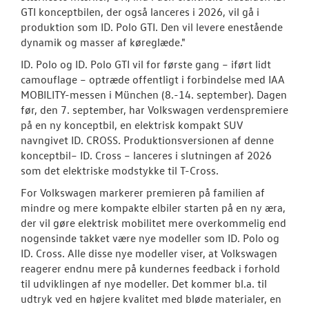
GTI konceptbilen, der også lanceres i 2026, vil gå i
produktion som ID. Polo GTI. Den vil levere enestående
dynamik og masser af køreglæde."
ID. Polo og ID. Polo GTI vil for første gang – iført lidt
camouflage – optræde offentligt i forbindelse med IAA
MOBILITY-messen i München (8.-14. september). Dagen
før, den 7. september, har Volkswagen verdenspremiere
på en ny konceptbil, en elektrisk kompakt SUV
navngivet ID. CROSS. Produktionsversionen af denne
konceptbil– ID. Cross – lanceres i slutningen af 2026
som det elektriske modstykke til T-Cross.
For Volkswagen markerer premieren på familien af
mindre og mere kompakte elbiler starten på en ny æra,
der vil gøre elektrisk mobilitet mere overkommelig end
nogensinde takket være nye modeller som ID. Polo og
ID. Cross. Alle disse nye modeller viser, at Volkswagen
reagerer endnu mere på kundernes feedback i forhold
til udviklingen af nye modeller. Det kommer bl.a. til
udtryk ved en højere kvalitet med bløde materialer, en