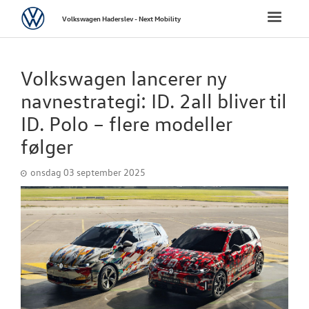
Volkswagen
Toggle
Volkswagen Haderslev - Next Mobility
naviga
FORSIDE
Volkswagen lancerer ny
NYE PERSONBI
navnestrategi: ID. 2all bliver til
ID. Polo – flere modeller
NYE VAREBILER
følger
BRUGTE BILER
onsdag 03 september 2025
LEJ EN 7 PERS
MULTIVAN
VÆRKSTED
SKADECENTER