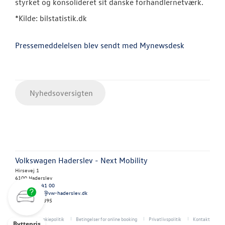
styrket og konsolideret sit danske forhandlernetværk.
*Kilde: bilstatistik.dk
Pressemeddelelsen blev sendt med Mynewsdesk
Nyhedsoversigten
Volkswagen Haderslev - Next Mobility
Hirsevej 1
6100 Haderslev
Tlf.:
74 52 41 00
E-mail:
salg@vw-haderslev.dk
CVR: 27918395
Cookiepolitik
Betingelser for online booking
Privatlivspolitik
Kontakt
Byttepris