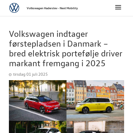
Volkswagen
Toggle
Volkswagen Haderslev - Next Mobility
naviga
FORSIDE
Volkswagen indtager
NYE PERSONBI
førstepladsen i Danmark –
bred elektrisk portefølje driver
NYE VAREBILER
markant fremgang i 2025
BRUGTE BILER
tirsdag 01 juli 2025
LEJ EN 7 PERS
MULTIVAN
VÆRKSTED
SKADECENTER