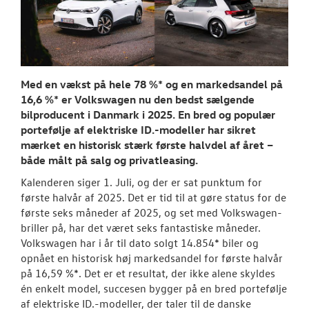
TILBEHØR
NYHEDER
Med en vækst på hele 78 %* og en markedsandel på
Tilmeld dig V
16,6 %* er Volkswagen nu den bedst sælgende
Danmarks nyh
bilproducent i Danmark i 2025. En bred og populær
portefølje af elektriske ID.-modeller har sikret
Aktuelt
mærket en historisk stærk første halvdel af året –
både målt på salg og privatleasing.
OM OS
Kalenderen siger 1. Juli, og der er sat punktum for
første halvår af 2025. Det er tid til at gøre status for de
RESERVEDELE
første seks måneder af 2025, og set med Volkswagen-
briller på, har det været seks fantastiske måneder.
JOB OG KARRI
Volkswagen har i år til dato solgt 14.854* biler og
opnået en historisk høj markedsandel for første halvår
på 16,59 %*. Det er et resultat, der ikke alene skyldes
én enkelt model, succesen bygger på en bred portefølje
af elektriske ID.-modeller, der taler til de danske