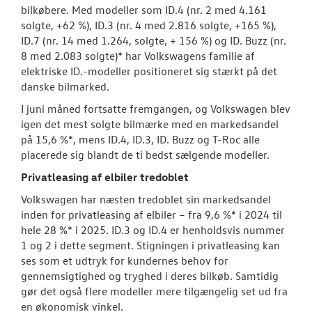
bilkøbere. Med modeller som ID.4 (nr. 2 med 4.161
solgte, +62 %), ID.3 (nr. 4 med 2.816 solgte, +165 %),
ID.7 (nr. 14 med 1.264, solgte, + 156 %) og ID. Buzz (nr.
8 med 2.083 solgte)* har Volkswagens familie af
elektriske ID.-modeller positioneret sig stærkt på det
danske bilmarked.
I juni måned fortsatte fremgangen, og Volkswagen blev
igen det mest solgte bilmærke med en markedsandel
på 15,6 %*, mens ID.4, ID.3, ID. Buzz og T-Roc alle
placerede sig blandt de ti bedst sælgende modeller.
Privatleasing af elbiler tredoblet
Volkswagen har næsten tredoblet sin markedsandel
inden for privatleasing af elbiler – fra 9,6 %* i 2024 til
hele 28 %* i 2025. ID.3 og ID.4 er henholdsvis nummer
1 og 2 i dette segment. Stigningen i privatleasing kan
ses som et udtryk for kundernes behov for
gennemsigtighed og tryghed i deres bilkøb. Samtidig
gør det også flere modeller mere tilgængelig set ud fra
en økonomisk vinkel.